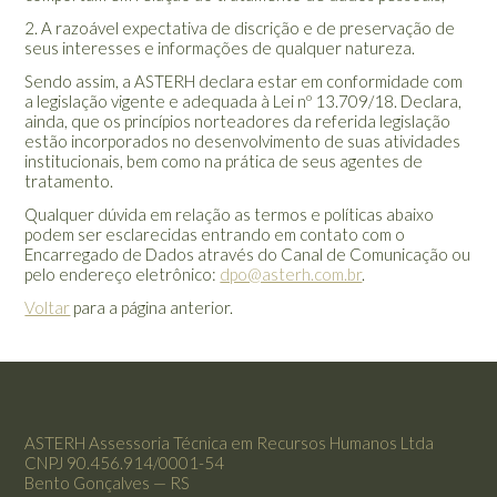
2. A razoável expectativa de discrição e de preservação de
seus interesses e informações de qualquer natureza.
Sendo assim, a ASTERH declara estar em conformidade com
a legislação vigente e adequada à Lei nº 13.709/18. Declara,
ainda, que os princípios norteadores da referida legislação
estão incorporados no desenvolvimento de suas atividades
institucionais, bem como na prática de seus agentes de
tratamento.
Qualquer dúvida em relação as termos e políticas abaixo
podem ser esclarecidas entrando em contato com o
Encarregado de Dados através do Canal de Comunicação ou
pelo endereço eletrônico:
dpo@asterh.com.br
.
Voltar
para a página anterior.
ASTERH Assessoria Técnica em Recursos Humanos Ltda
CNPJ 90.456.914/0001-54
Bento Gonçalves — RS