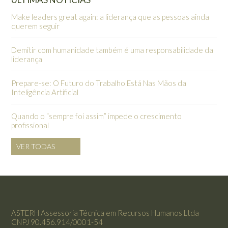
Make leaders great again: a liderança que as pessoas ainda
querem seguir
Demitir com humanidade também é uma responsabilidade da
liderança
Prepare-se: O Futuro do Trabalho Está Nas Mãos da
Inteligência Artificial
Quando o “sempre foi assim” impede o crescimento
profissional
VER TODAS
ASTERH Assessoria Técnica em Recursos Humanos Ltda
CNPJ 90.456.914/0001-54