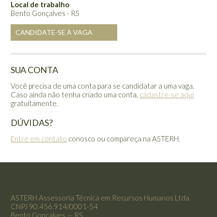
Local de trabalho
Bento Gonçalves - RS
CANDIDATE-SE À VAGA
SUA CONTA
Você precisa de uma conta para se candidatar a uma vaga.
Caso ainda não tenha criado uma conta,
cadastre-se aqui
gratuitamente.
DÚVIDAS?
Entre em contato
conosco ou compareça na ASTERH.
ASTERH Assessoria Técnica em Recursos Humanos Ltda
CNPJ 90.456.914/0001-54
Bento Gonçalves — RS