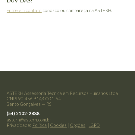
DÚVIDAS?
Entre em contato
conosco ou compareça na ASTERH.
ASTERH Assessoria Técnica em Recursos Humanos Ltda
CNPJ 90.456.914/0001-54
Bento Gonçalves — RS
(54) 2102-2888
asterh@asterh.com.br
Privacidade:
Política
|
Cookies
|
Opções
|
LGPD