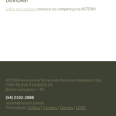
DÚVIDAS?
Entre em contato
conosco ou compareça na ASTERH.
ASTERH Assessoria Técnica em Recursos Humanos Ltda
CNPJ 90.456.914/0001-54
Bento Gonçalves — RS
(54) 2102-2888
asterh@asterh.com.br
Privacidade:
Política
|
Cookies
|
Opções
|
LGPD