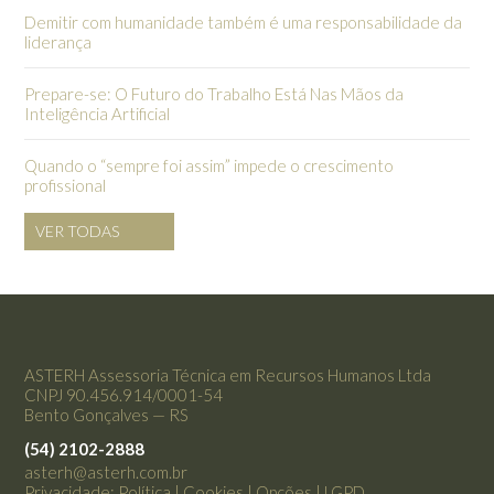
Demitir com humanidade também é uma responsabilidade da
liderança
Prepare-se: O Futuro do Trabalho Está Nas Mãos da
Inteligência Artificial
Quando o “sempre foi assim” impede o crescimento
profissional
VER TODAS
ASTERH Assessoria Técnica em Recursos Humanos Ltda
CNPJ 90.456.914/0001-54
Bento Gonçalves — RS
(54) 2102-2888
asterh@asterh.com.br
Privacidade:
Política
|
Cookies
|
Opções
|
LGPD