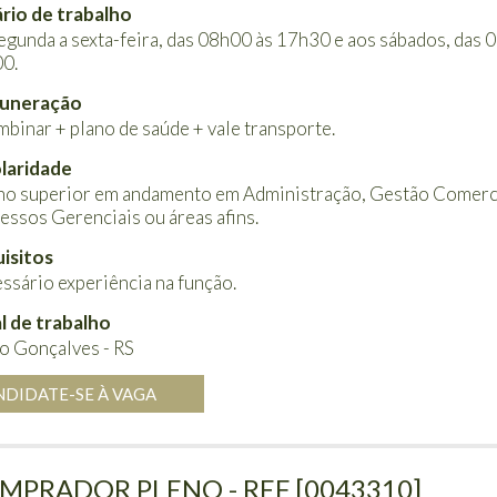
rio de trabalho
egunda a sexta-feira, das 08h00 às 17h30 e aos sábados, das 
0.
uneração
mbinar + plano de saúde + vale transporte.
laridade
no superior em andamento em Administração, Gestão Comerci
essos Gerenciais ou áreas afins.
isitos
ssário experiência na função.
l de trabalho
o Gonçalves - RS
NDIDATE-SE À VAGA
MPRADOR PLENO - REF [0043310]