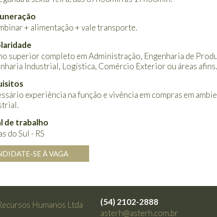
uneração
mbinar + alimentação + vale transporte.
laridade
no superior completo em Administração, Engenharia de Prod
nharia Industrial, Logística, Comércio Exterior ou áreas afins.
isitos
ssário experiência na função e vivência em compras em ambi
trial.
l de trabalho
s do Sul - RS
NDIDATE-SE À VAGA
(54) 2102-2888
Recursos Humanos Ltda
asterh@asterh.com.br