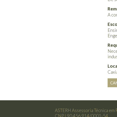
Rem
A co
Esco
Ensi
Enge
Requ
Nece
indus
Loca
Caxia
CA
ASTERH Assessoria Técnica em 
CNPJ 90.456.914/0001-54