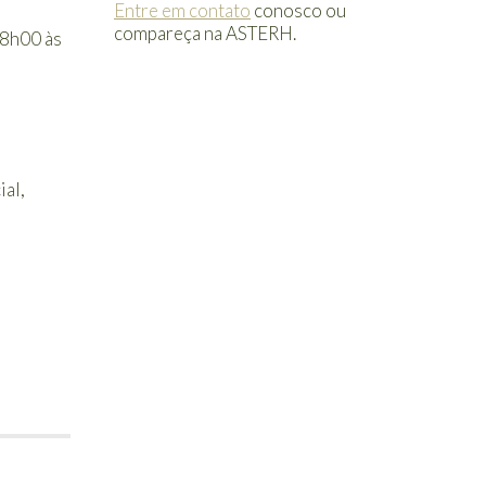
Entre em contato
conosco ou
compareça na ASTERH.
08h00 às
al,