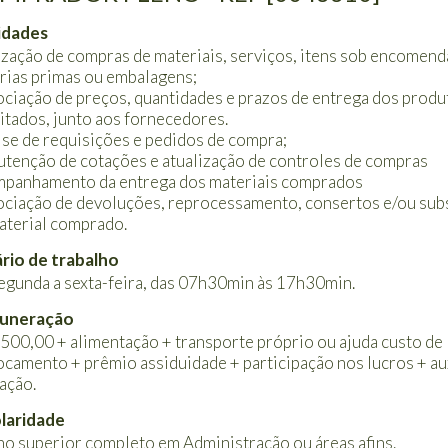
idades
ização de compras de materiais, serviços, itens sob encomend
rias primas ou embalagens;
ciação de preços, quantidades e prazos de entrega dos produ
citados, junto aos fornecedores.
ise de requisições e pedidos de compra;
tenção de cotações e atualização de controles de compras
panhamento da entrega dos materiais comprados
ciação de devoluções, reprocessamento, consertos e/ou subs
aterial comprado.
rio de trabalho
egunda a sexta-feira, das 07h30min às 17h30min.
uneração
.500,00 + alimentação + transporte próprio ou ajuda custo de
ocamento + prêmio assiduidade + participação nos lucros + au
ação.
laridade
no superior completo em Administração ou áreas afins.