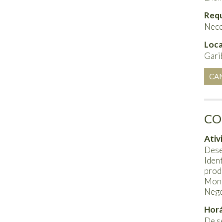
Requ
Nece
Loca
Garib
CA
CO
Ativ
Dese
Iden
prod
Moni
Nego
Horá
De s