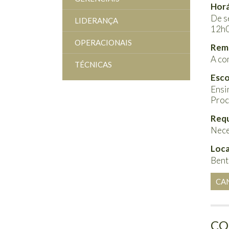
Horá
De s
LIDERANÇA
12h0
OPERACIONAIS
Rem
A co
TÉCNICAS
Esco
Ensi
Proc
Requ
Nece
Loca
Bent
CA
CO