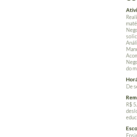
Ativ
Real
maté
Nego
soli
Anál
Manu
Acom
Nego
do m
Horá
De s
Rem
R$ 5
desl
educ
Esco
Ensi