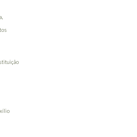
a,
tos
tituição
xílio