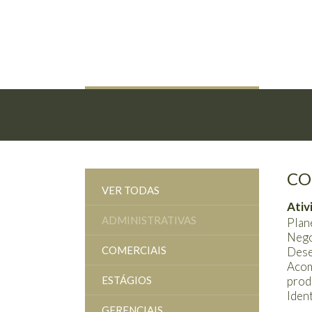
CO
VER TODAS
Ativ
ADMINISTRATIVAS
Plan
Nego
COMERCIAIS
Dese
Acom
ESTÁGIOS
prod
Iden
GERENCIAIS