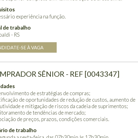
isitos
ssário experiência na função.
l de trabalho
aldi - RS
NDIDATE-SE À VAGA
MPRADOR SÊNIOR - REF [0043347]
idades
nvolvimento de estratégias de compras;
tificação de oportunidades de redução de custos, aumento de
utividade e mitigação de riscos da cadeia de suprimentos;
toramento de tendências de mercado;
ciação de preços, prazos, condições comerciais.
rio de trabalho
egunda a sexta-feira, das 07h30min às 17h30min.